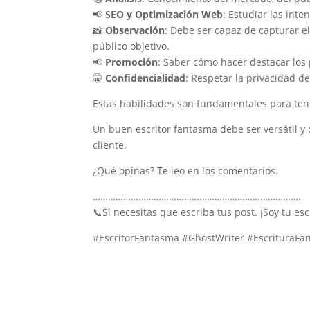
📢
SEO y Optimización Web
: Estudiar las int
📸
Observación
: Debe ser capaz de capturar 
público objetivo.
📢
Promoción
: Saber cómo hacer destacar los 
🤫
Confidencialidad
: Respetar la privacidad del
Estas habilidades son fundamentales para tene
Un buen escritor fantasma debe ser versátil y
cliente.
¿Qué opinas? Te leo en los comentarios.
……………………………………………………………………….
📞Si necesitas que escriba tus post. ¡Soy tu 
#EscritorFantasma #GhostWriter #EscrituraFa