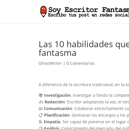
Las 10 habilidades qu
fantasma
GhostWriter
|
0 Comentarios
A diferencia de la escritura tradicional, en la
📚
Investigación
: Investigar a fondo la compete
✍️
Redacción
: Escribir adoptando la voz, el to
📧
Comunicación
: Colaborar estrechamente con
📋
Planificación
: Gestionar los encargos y los 
📝
Empatía
: Ser capaz de ponerse en el lugar d
🧐
Análisis
: Conocimiento del mercado, del púb